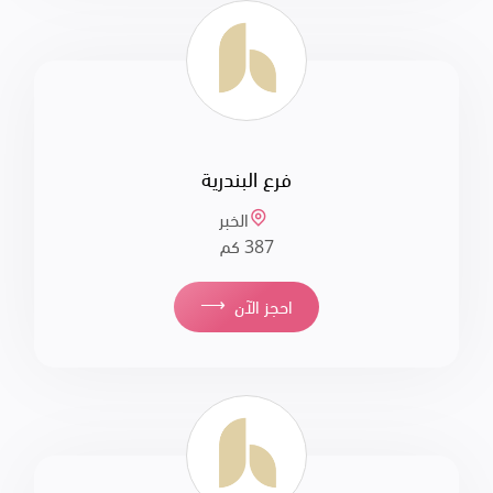
فرع البندرية
الخبر
387 كم
⟶
احجز الآن