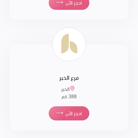
⟶
احجز الآن
فرع الخبر
الخبر
388 كم
⟶
احجز الآن