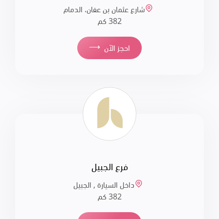
شارع عثمان بن عفان، الدمام
382 كم
⟶
احجز الآن
فرع الجبيل
داخل السيارة , الجبيل
382 كم