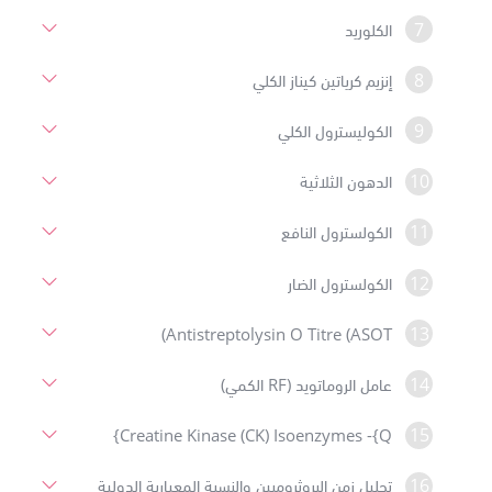
7
الكلوريد
8
إنزيم كرياتين كيناز الكلي
9
الكوليسترول الكلي
10
الدهون الثلاثية
11
الكولسترول النافع
12
الكولسترول الضار
13
Antistreptolysin O Titre (ASOT)
14
عامل الروماتويد (RF الكمي)
15
Creatine Kinase (CK) Isoenzymes -{Q}
16
تحليل زمن البروثرومبين والنسبة المعيارية الدولية