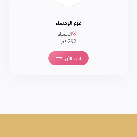
فرع الإحساء
الاحساء
292 كم
⟶
احجز الآن