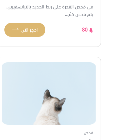
في فحص القدرة على ربط الحديد بالترانسفيرين،
يتم فحص كمّ...
⟶
80
احجز الآن
فحص