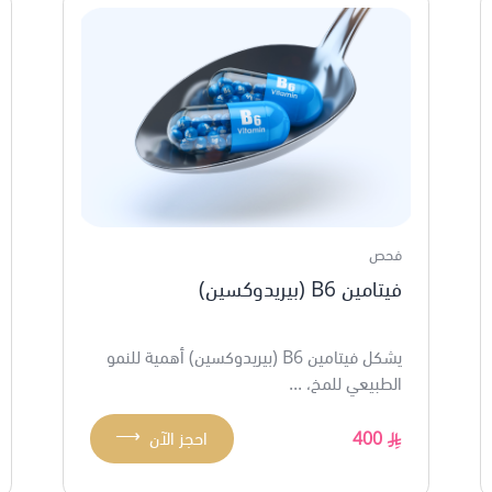
فحص
فيتامين B6 (بيريدوكسين)
يشكل فيتامين B6 (بيريدوكسين) أهمية للنمو
الطبيعي للمخ، ...
⟶
400
احجز الآن