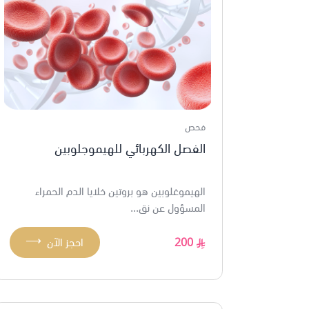
فحص
الفصل الكهربائي للهيموجلوبين
الهيموغلوبين هو بروتين خلايا الدم الحمراء
المسؤول عن نق...
⟶
200
احجز الآن