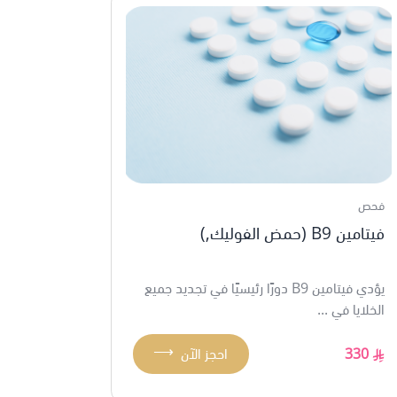
فحص
فيتامين B9 (حمض الفوليك,)
يؤدي فيتامين B9 دورًا رئيسيًا في تجديد جميع
الخلايا في ...
⟶
330
احجز الآن