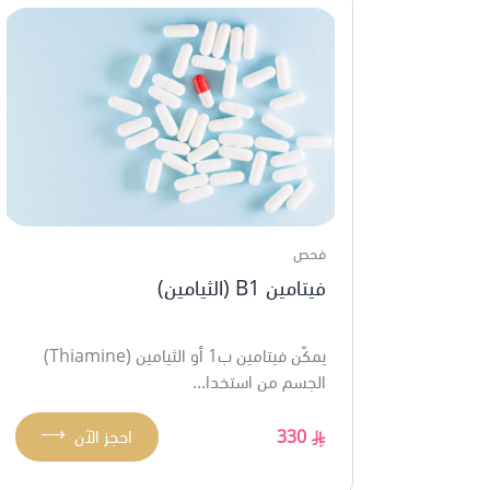
فحص
فيتامين B1 (الثيامين)
يمكّن فيتامين ب1 أو الثيامين (Thiamine)
الجسم من استخدا...
⟶
330
احجز الآن