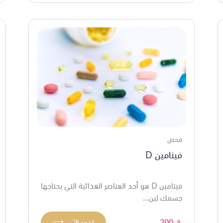
فحص
فيتامين D
فيتامين D هو أحد العناصر الغذائية التي يحتاجها
جسمك لبن...
⟶
200
احجز الآن