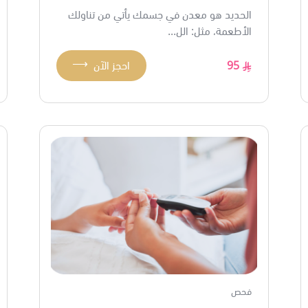
الحديد هو معدن في جسمك يأتي من تناولك
الأطعمة، مثل: الل...
⟶
95
احجز الآن
فحص