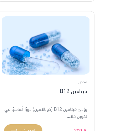
فحص
فيتامين B12
يؤدي فيتامين B12 (كوبالامين) دورًا أساسيًا في
تكوين خلا...
⟶
200
احجز الآن