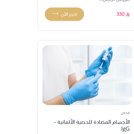
⟶
330
احجز الآن
فحص
الأجسام المضادة للحصبة الألمانية -
IgG