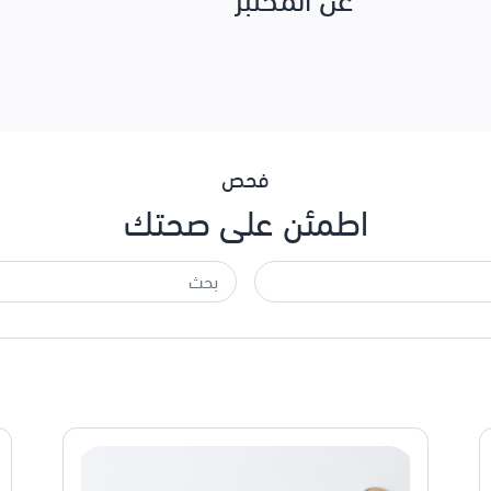
فحص
اطمئن على صحتك