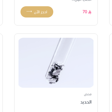
⟶
70
احجز الآن
فحص
الحديد