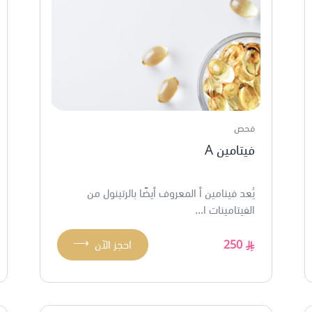
فحص
فيتامين A
يُعد فينامين أ المعروف أيضًا بالرتينول من
الفيتامينات ا...
⟶
250
احجز الآن