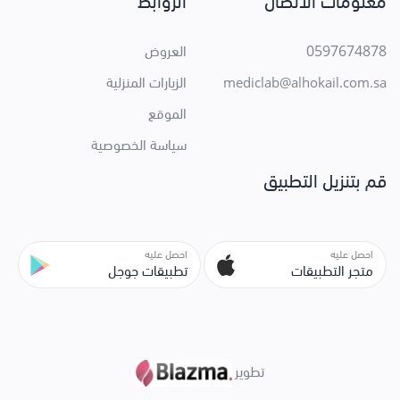
معلومات الاتصال
الروابط
0597674878
العروض
الزيارات المنزلية
mediclab@alhokail.com.sa
الموقع
سياسة الخصوصية
قم بتنزيل التطبيق
احصل عليه
احصل عليه
متجر التطبيقات
تطبيقات جوجل
تطوير