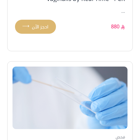
...
⟶
880
احجز الآن
فحص