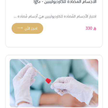
الأجسام المضادة للكارديوليبين - IgG
اختبار الأجسام المُضادة للكارديوليبين هيَ أجسام مُضادة ...
⟶
330
احجز الآن