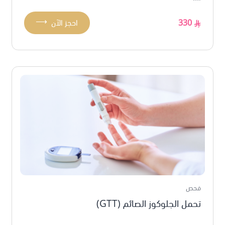
⟶
330
احجز الآن
فحص
تحمل الجلوكوز الصائم (GTT)