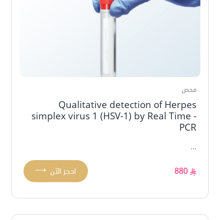
فحص
Qualitative detection of Herpes
simplex virus 1 (HSV-1) by Real Time -
PCR
...
⟶
880
احجز الآن