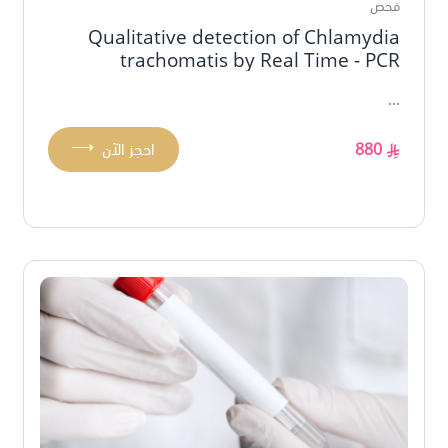
فحص
Qualitative detection of Chlamydia
trachomatis by Real Time - PCR
...
⟶
880
احجز الآن