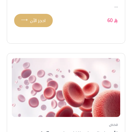
...
⟶
60
احجز الآن
فحص