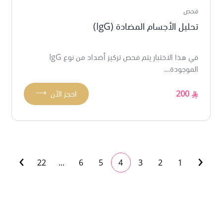
فحص
تحليل الأجسام المضادة (IgG)
في هذا الاختبار يتم فحص تركيز أضداد من نوع IgG
الموجودة...
⟶
200
احجز الآن
›
‹
22
...
6
5
4
3
2
1