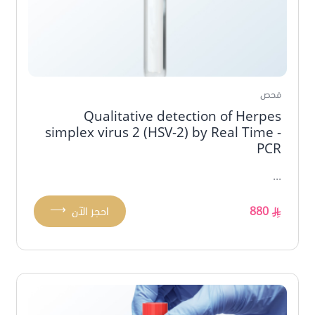
فحص
Qualitative detection of Herpes
simplex virus 2 (HSV-2) by Real Time -
PCR
...
⟶
880
احجز الآن