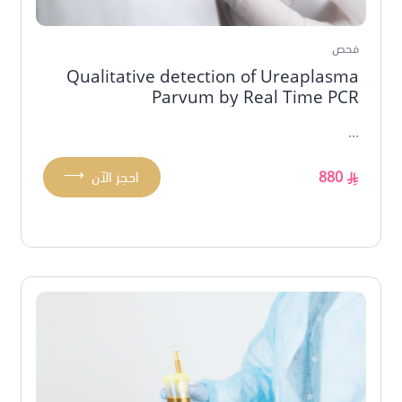
فحص
Qualitative detection of Ureaplasma
Parvum by Real Time PCR
...
⟶
880
احجز الآن