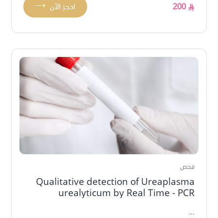
⟶
200
احجز الآن
فحص
Qualitative detection of Ureaplasma
urealyticum by Real Time - PCR
...