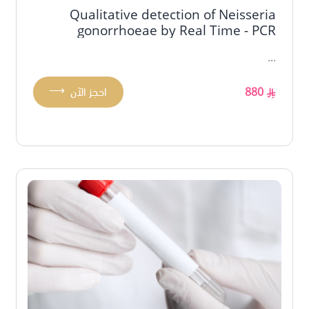
Qualitative detection of Neisseria
gonorrhoeae by Real Time - PCR
...
⟶
880
احجز الآن