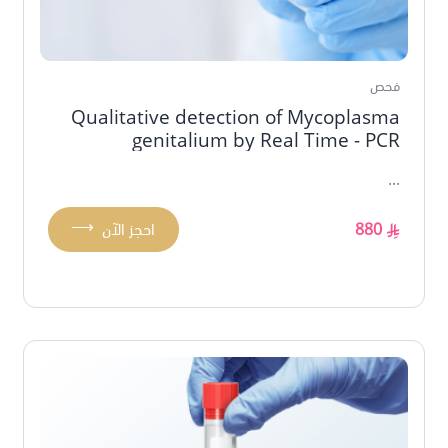
فحص
Qualitative detection of Mycoplasma
genitalium by Real Time - PCR
...
⟶
880
احجز الآن