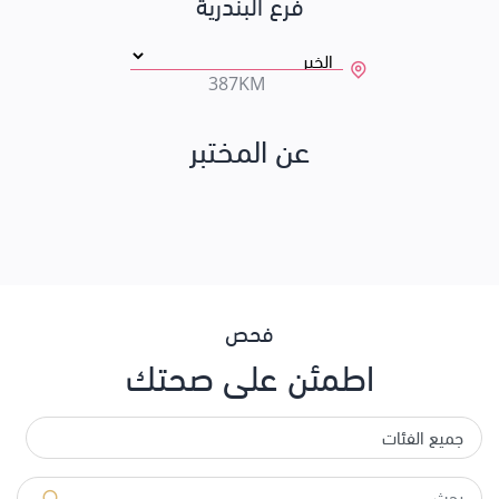
فرع البندرية
387KM
عن المختبر
فحص
اطمئن على صحتك