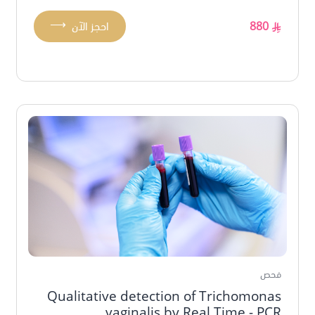
⟶
880
احجز الآن
فحص
Qualitative detection of Trichomonas
vaginalis by Real Time - PCR