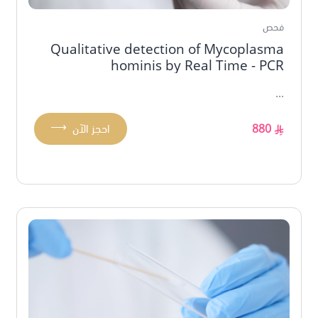
فحص
Qualitative detection of Mycoplasma
hominis by Real Time - PCR
...
⟶
880
احجز الآن