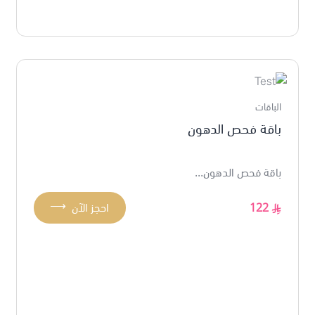
الباقات
باقة فحص الدهون
باقة فحص الدهون...
⟶
122
احجز الآن