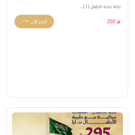
باقة صحة الطفل (1)...
⟶
250
احجز الآن