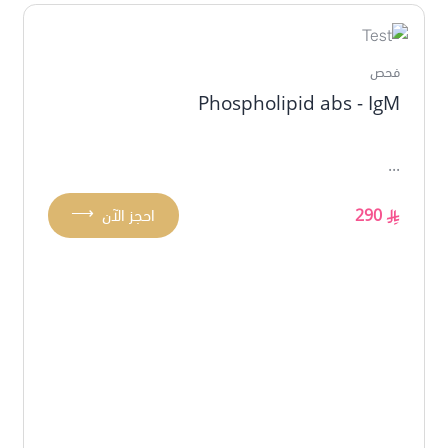
فحص
Phospholipid abs - IgM
...
⟶
290
احجز الآن