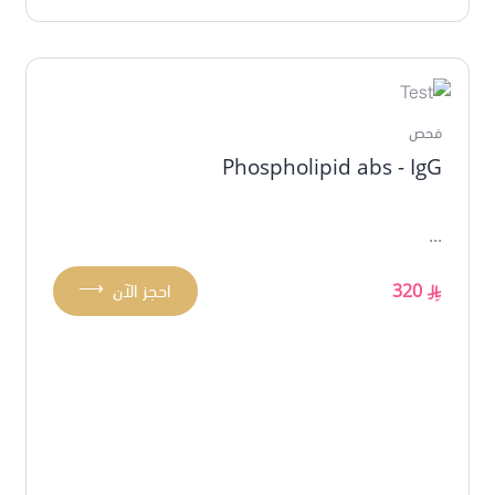
فحص
Phospholipid abs - IgG
...
⟶
320
احجز الآن