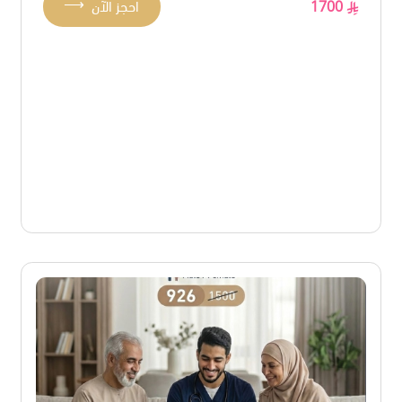
⟶
1700
احجز الآن