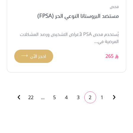
فحص
مستضد البروستاتا النوعي الحر (FPSA)
يُستخدم فحص PSA لأغراض التشخيص ورصد المشكلات
المرضية في...
⟶
265
احجز الآن
›
‹
22
...
5
4
3
2
1