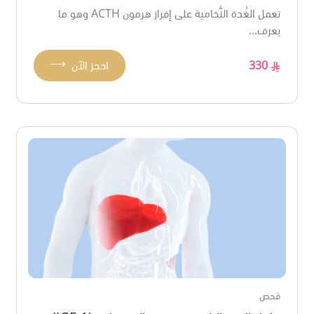
تعمل الغُدة النُّخامية على إفراز هرمون ACTH وهو ما
يعرف...
⟶
330
احجز الآن
فحص