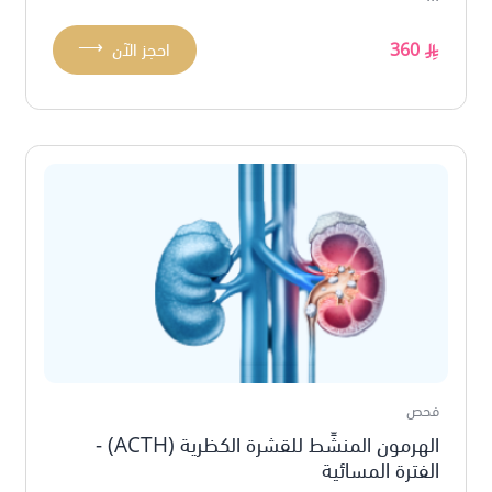
⟶
360
احجز الآن
فحص
الهرمون المنشِّط للقشرة الكظرية (ACTH) -
الفترة المسائية