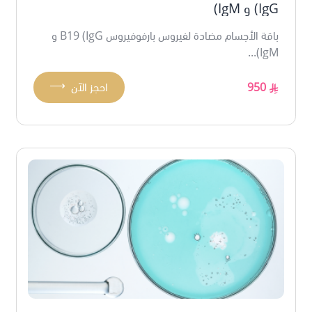
(IgG و IgM)
باقة الأجسام مضادة لفيروس بارفوفيروس B19 (IgG و
IgM)...
⟶
950
احجز الآن