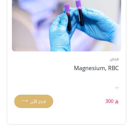
فحص
Magnesium, RBC
...
⟶
300
احجز الآن