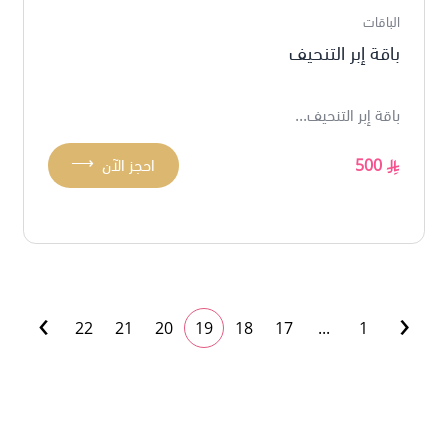
الباقات
باقة إبر التنحيف
باقة إبر التنحيف...
⟶
500
احجز الآن
›
‹
22
21
20
19
18
17
...
1