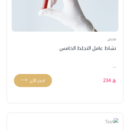
فحص
نشاط عامل التجلط الخامس
...
⟶
234
احجز الآن