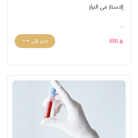
إلاستاز في البراز
...
⟶
650
احجز الآن