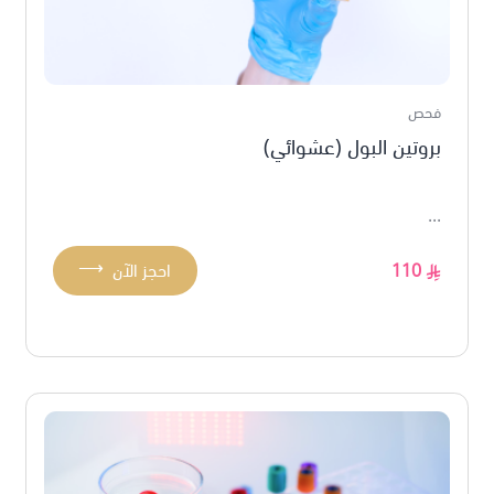
فحص
بروتين البول (عشوائي)
...
⟶
110
احجز الآن