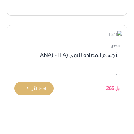
فحص
الأجسام المضادة للنوى (ANA) - IFA
...
⟶
265
احجز الآن