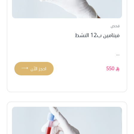
فحص
فيتامين ب12 النشط
...
⟶
550
احجز الآن