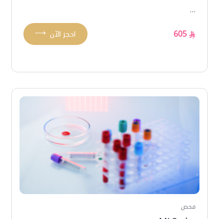
...
⟶
605
احجز الآن
فحص