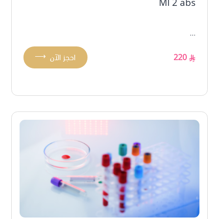
MI 2 abs
...
⟶
220
احجز الآن