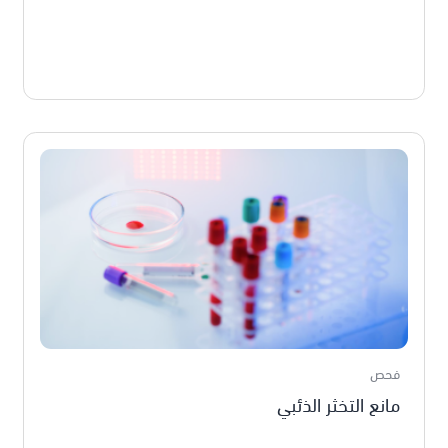
فحص
مانع التخثر الذئبي