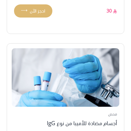
⟶
30
احجز الآن
فحص
أجسام مضادة للأميبا من نوع IgG