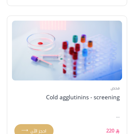
فحص
Cold agglutinins - screening
...
⟶
220
احجز الآن