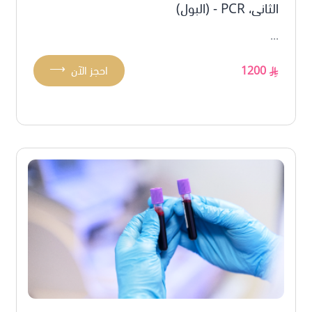
الثاني، PCR - (البول)
...
⟶
1200
احجز الآن