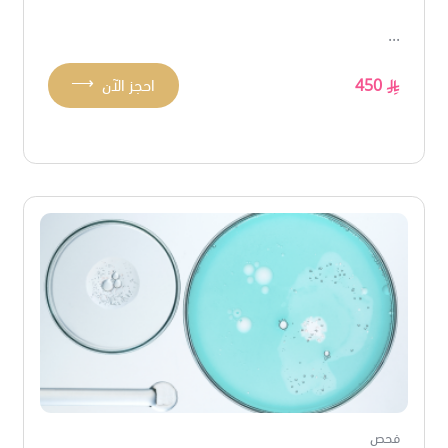
...
⟶
450
احجز الآن
فحص