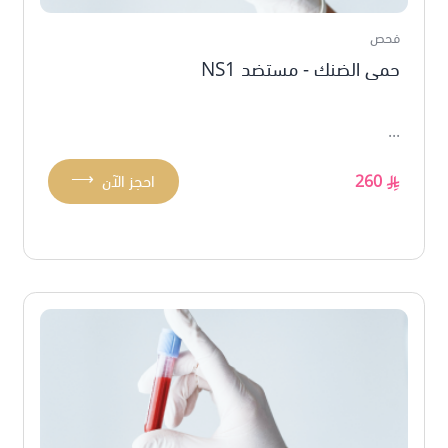
فحص
حمى الضنك - مستضد NS1
...
⟶
260
احجز الآن