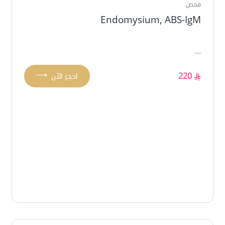
فحص
Endomysium, ABS-IgM
...
⟶
220
احجز الآن